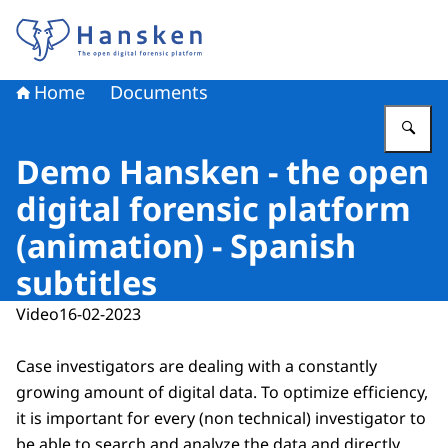
To the homepage of Hansken
Home
Documents
En
Demo Hansken - the open
digital forensic platform
(animation) - Spanish
subtitles
Video
16-02-2023
Case investigators are dealing with a constantly
growing amount of digital data. To optimize efficiency,
it is important for every (non technical) investigator to
be able to search and analyze the data and directly