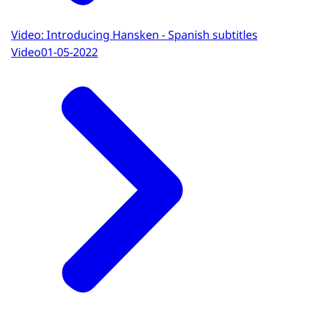
Daher sind Ermittler oft auf diese Experten
angewiesen, um effizient Daten zu
Video: Introducing Hansken - Spanish subtitles
durchsuchen und Beweise zu finden.
Video
01-05-2022
Die Experten kennen den Fall jedoch nicht
wirklich und wissen nicht genau, wonach
sie suchen müssen. Das führt zu
Verzögerungen bei den Ermittlungen.
Unsere Lösung? Hansken
Eine innovative Plattform zur Datenanalyse,
die riesige Datenmengen aufschlussreich,
zugänglich und intuitiv durchsuchbar
macht. Hansken bietet mehrere Vorteile:
Es eignet sich für Benutzer mit
unterschiedlichem Hintergrund, zum
Beispiel Digitalexperten, Analysten und